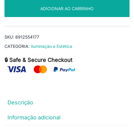
12V
ADICIONAR AO CARRINHO
3A
Bivolt
P/
Câmera
SKU:
8912554177
Fita
CATEGORIA:
Iluminação e Estética
LED
quantidade
🔒 Safe & Secure Checkout
Descrição
Informação adicional