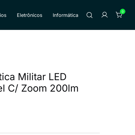
0
ios
Eletrônicos
Informática
dutos e atendemos todas as regiões do Brasil. Atuamos em
 produtos.
ica Militar LED
el C/ Zoom 200lm