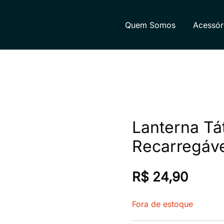
Quem Somos
Acessór
rmática e eletrônicos. Dispomos de uma variedade de pro
aleza-CE, com foco na disponibilidade e retirada rápida de
Lanterna Tát
Recarregáv
R$
24,90
Fora de estoque