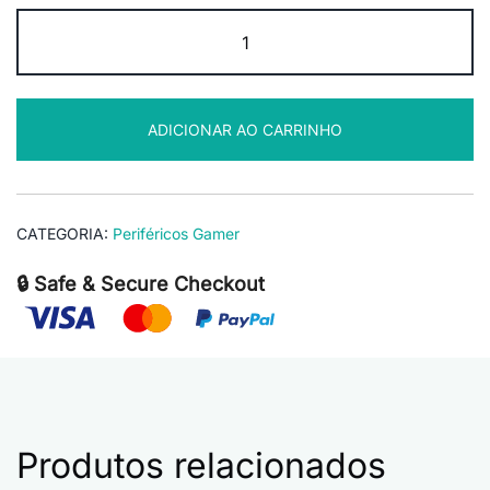
Teclado
Slim
com
Fio
ADICIONAR AO CARRINHO
USB
Multimídia
Get
NeoDesk
CATEGORIA:
Periféricos Gamer
Preto
quantidade
🔒 Safe & Secure Checkout
Produtos relacionados