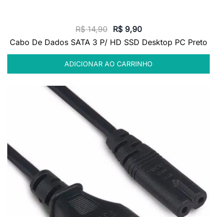
O
O
R$
14,90
R$
9,90
preço
preço
Cabo De Dados SATA 3 P/ HD SSD Desktop PC Preto
original
atual
ADICIONAR AO CARRINHO
era:
é:
R$ 14,90.
R$ 9,90.