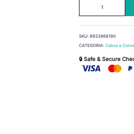
Adaptador
Antena
WiFi
900Mbps
Ralink
SKU:
8933966190
LV-
CATEGORIA:
Cabos e Conve
UW06
USB
🔒 Safe & Secure Che
quantidade