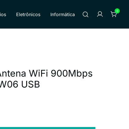
0
ios
Eletrônicos
Informática
dutos e atendemos todas as regiões do Brasil. Atuamos em
 produtos.
Antena WiFi 900Mbps
UW06 USB