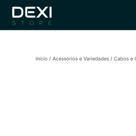
Pular
para
conteúdo
A Dexi Store é uma loja focada em produtos de info
Dexi Store
Fort
Início
/
Acessórios e Variedades
/
Cabos e 