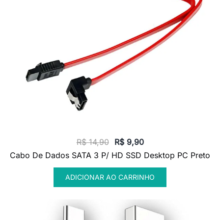
O
O
R$
14,90
R$
9,90
preço
preço
Cabo De Dados SATA 3 P/ HD SSD Desktop PC Preto
original
atual
ADICIONAR AO CARRINHO
era:
é:
R$ 14,90.
R$ 9,90.