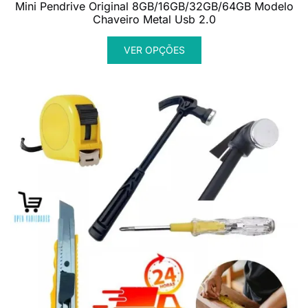
de
Mini Pendrive Original 8GB/16GB/32GB/64GB Modelo
Chaveiro Metal Usb 2.0
preço:
Este
R$ 39,90
VER OPÇÕES
produto
através
tem
R$ 49,90
várias
variantes.
As
opções
podem
ser
escolhidas
na
página
do
produto